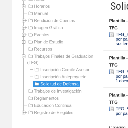
Soli
Horarios
Manual
Rendición de Cuentas
Plantilla
Imagen Gráfica
TFG
TFG_So
Eventos
por pa
Plan de Estudio
susten
Recursos
Trabajos Finales de Graduación
Plantilla
(TFG)
TFG
Inscripción Comité Asesor
TFG_So
por pa
Inscripción Anteproyecto
1.doc
Solicitud de Defensa
Trabajos de Investigación
Plantilla
Reglamentos
TFG
Educación Continua
TFG_So
Registro de Elegibles
por pa
Ordering