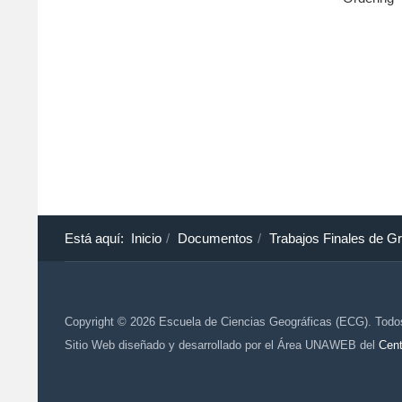
Está aquí:
Inicio
Documentos
Trabajos Finales de G
Copyright © 2026 Escuela de Ciencias Geográficas (ECG). Todo
Sitio Web diseñado y desarrollado por el Área UNAWEB del
Cent