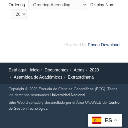
Ordering
Display Num
Powered by
Phoca Download
Está aquí:
Inicio
Documentos
Actas
2020
Asamblea de Académicos
Extraordinaria
Copyright © 2026 Escuela de Ciencias Geográficas (ECG). Todos
los derechos reservados.
Universidad Nacional.
Sitio Web diseñado y desarrollado por el Área UNAWEB del
Centro
de Gestión Tecnológica
ES