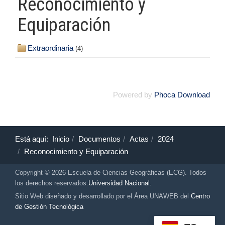
Reconocimiento y
Equiparación
Extraordinaria
(4)
Powered by
Phoca Download
Está aquí:
Inicio
Documentos
Actas
2024
Reconocimiento y Equiparación
Copyright © 2026 Escuela de Ciencias Geográficas (ECG). Todos
los derechos reservados.
Universidad Nacional.
Sitio Web diseñado y desarrollado por el Área UNAWEB del
Centro
de Gestión Tecnológica