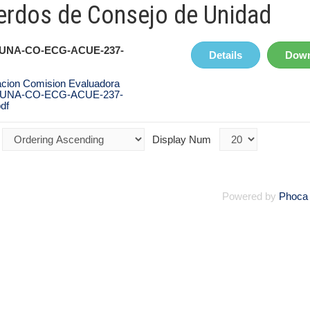
erdos de Consejo de Unidad
 UNA-CO-ECG-ACUE-237-
Details
Down
acion Comision Evaluadora
 UNA-CO-ECG-ACUE-237-
df
Display Num
Powered by
Phoca