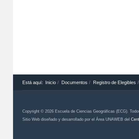
Está aquí:
Inicio
Documentos
Registro de Elegibles
Copyright © 2026 Escuela de Ciencias Geográficas (ECG). Todo
Sitio Web diseñado y desarrollado por el Área UNAWEB del
Cent