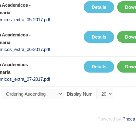
 Academicos -
Details
Down
naria
micos_extra_05-2017.pdf
 Academicos -
Details
Down
naria
micos_extra_06-2017.pdf
 Academicos -
Details
Down
naria
micos_extra_07-2017.pdf
Display Num
Powered by
Phoca