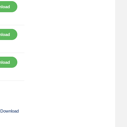
load
load
load
 Download