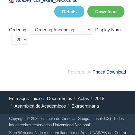
Academicos_extra_04-2018.pdf
Details
Download
Ordering
Display Num
Powered by
Phoca Download
Está aquí:
Inicio
Documentos
Actas
2018
Asamblea de Académicos
Extraordinaria
Copyright © 2026 Escuela de Ciencias Geográficas (ECG). Todos
los derechos reservados.
Universidad Nacional.
Sitio Web diseñado y desarrollado por el Área UNAWEB del
Centro