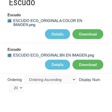
Escudo
Escudo
ESCUDO ECG_ORIGINAL A COLOR EN
IMAGEN.png
Details
Download
Escudo
ESCUDO ECG_ORIGINAL BN EN IMAGEN.png
Details
Download
Ordering
Display Num