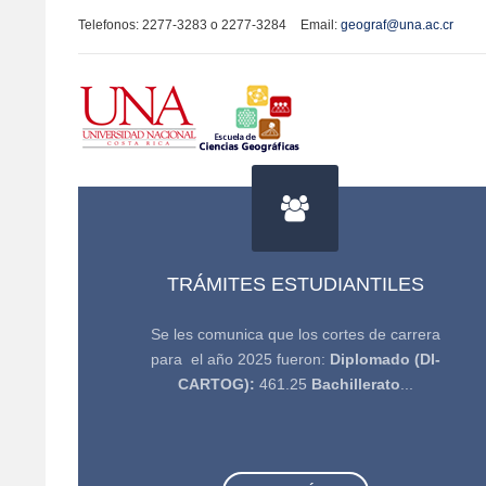
Telefonos: 2277-3283 o 2277-3284
Email:
geograf@una.ac.cr
TRÁMITES ESTUDIANTILES
Se les comunica que los cortes de carrera
para el año 2025 fueron:
Diplomado (DI-
CARTOG):
461.25
Bachillerato
...