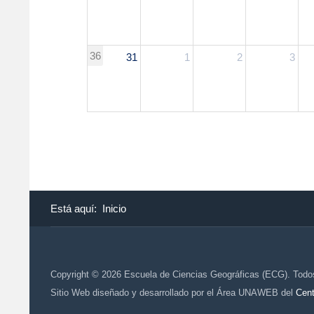
36
31
1
2
3
Está aquí:
Inicio
Copyright © 2026 Escuela de Ciencias Geográficas (ECG). Todo
Sitio Web diseñado y desarrollado por el Área UNAWEB del
Cent