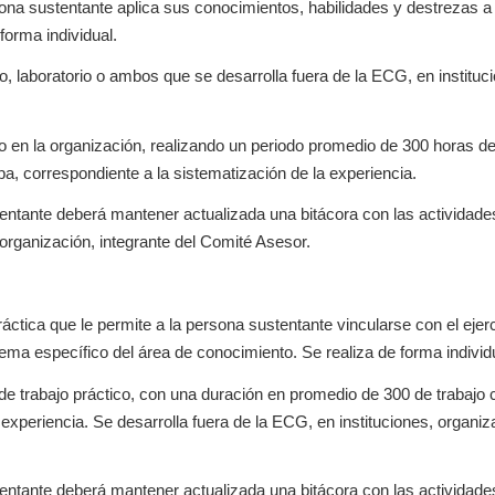
ona sustentante aplica sus conocimientos, habilidades y destrezas a u
 forma individual.
, laboratorio o ambos que se desarrolla fuera de la ECG, en institu
ico en la organización, realizando un periodo promedio de 300 horas
pa, correspondiente a la sistematización de la experiencia.
stentante deberá mantener actualizada una bitácora con las activida
 organización, integrante del Comité Asesor.
ctica que le permite a la persona sustentante vincularse con el ejerc
tema específico del área de conocimiento. Se realiza de forma individ
de trabajo práctico, con una duración en promedio de 300 de trabaj
experiencia. Se desarrolla fuera de la ECG, en instituciones, organi
stentante deberá mantener actualizada una bitácora con las activida