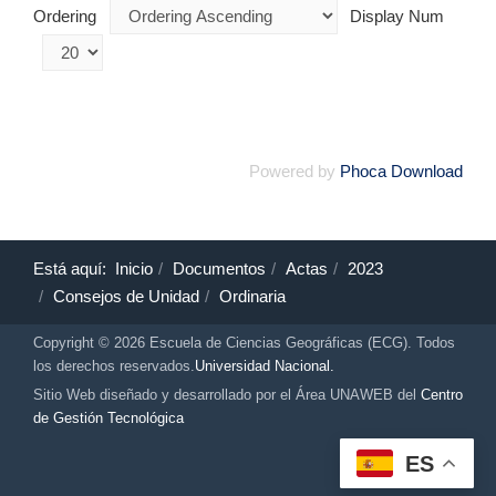
Ordering
Display Num
Powered by
Phoca Download
Está aquí:
Inicio
Documentos
Actas
2023
Consejos de Unidad
Ordinaria
Copyright © 2026 Escuela de Ciencias Geográficas (ECG). Todos
los derechos reservados.
Universidad Nacional.
Sitio Web diseñado y desarrollado por el Área UNAWEB del
Centro
de Gestión Tecnológica
ES