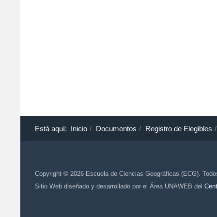
Está aquí:
Inicio
Documentos
Registro de Elegibles
Copyright © 2026 Escuela de Ciencias Geográficas (ECG). Todo
Sitio Web diseñado y desarrollado por el Área UNAWEB del
Cent