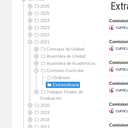
Extr
2026
2025
2024
Comision 
curric
2023
2022
Comision 
2021
curric
Consejos de Unidad
Asamblea de Unidad
Comision 
Asamblea de Académicos
curric
Comision Curricular
Ordinaria
Comision 
Extraordinaria
curric
Trabajos Finales de
Graduación
Comision 
2020
curric
2019
2018
Comision 
2017