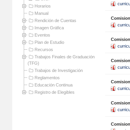
curric
Horarios
Manual
Comision 
Rendición de Cuentas
curric
Imagen Gráfica
Eventos
Comision 
Plan de Estudio
curric
Recursos
Trabajos Finales de Graduación
Comision 
(TFG)
curric
Trabajos de Investigación
Reglamentos
Comision 
Educación Continua
curric
Registro de Elegibles
Comision 
curric
Comision 