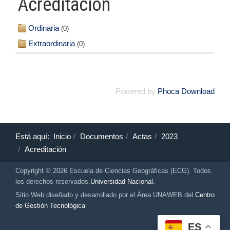
Acreditación
Ordinaria
(0)
Extraordinaria
(0)
Powered by
Phoca Download
Está aquí:
Inicio
Documentos
Actas
2023
Acreditación
Copyright © 2026 Escuela de Ciencias Geográficas (ECG). Todos
los derechos reservados.
Universidad Nacional.
Sitio Web diseñado y desarrollado por el Área UNAWEB del
Centro
de Gestión Tecnológica
ES