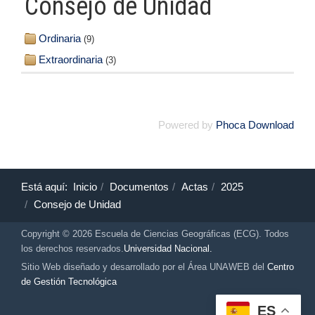
Consejo de Unidad
Ordinaria
(9)
Extraordinaria
(3)
Powered by
Phoca Download
Está aquí:
Inicio
Documentos
Actas
2025
Consejo de Unidad
Copyright © 2026 Escuela de Ciencias Geográficas (ECG). Todos
los derechos reservados.
Universidad Nacional.
Sitio Web diseñado y desarrollado por el Área UNAWEB del
Centro
de Gestión Tecnológica
ES