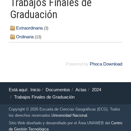
Trabajos Finales de
Graduación
Extraordinaria
(3)
Ordinaria
(13)
Powered by
Phoca Download
Está aquí:
Inicio
Documentos
Actas
2024
Trabajos Finales de Graduación
Copyright © 2026 Escuela de Ciencias Geográficas (ECG). Todos
los derechos reservados.
Universidad Nacional.
Sitio Web diseñado y desarrollado por el Área UNAWEB del
Centro
de Gestión Tecnológica