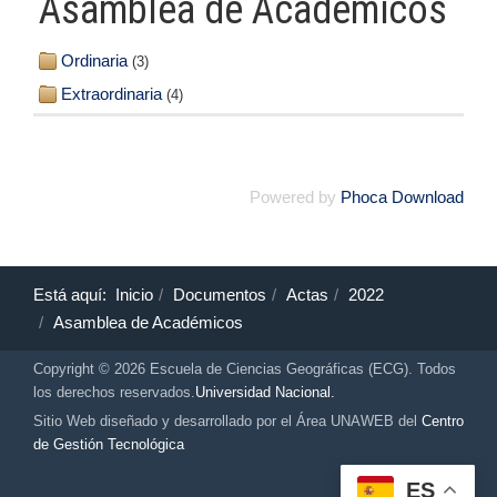
Asamblea de Académicos
Ordinaria
(3)
Extraordinaria
(4)
Powered by
Phoca Download
Está aquí:
Inicio
Documentos
Actas
2022
Asamblea de Académicos
Copyright © 2026 Escuela de Ciencias Geográficas (ECG). Todos
los derechos reservados.
Universidad Nacional.
Sitio Web diseñado y desarrollado por el Área UNAWEB del
Centro
de Gestión Tecnológica
ES