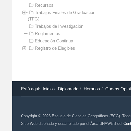
Recursos
Trabajos Finales de Graduación
(TFG)
Trabajos de Investigación
Reglamentos
Educación Continua
Registro de Elegibles
Está aquí:
Inicio
Diplomado
Horarios
Cursos Optat
Copyright © 2026 Escuela de Ciencias Geográficas (ECG). Todo
Sitio Web diseñado y desarrollado por el Área UNAWEB del
Cent