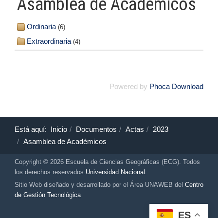
Asamblea de Académicos
Ordinaria
(6)
Extraordinaria
(4)
Powered by
Phoca Download
Está aquí:
Inicio
Documentos
Actas
2023
Asamblea de Académicos
Copyright © 2026 Escuela de Ciencias Geográficas (ECG). Todos
los derechos reservados.
Universidad Nacional.
Sitio Web diseñado y desarrollado por el Área UNAWEB del
Centro
de Gestión Tecnológica
ES