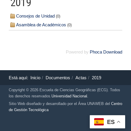
2019
Consejos de Unidad
(0)
Asamblea de Académicos
(0)
Powered by
Phoca Download
Está aquí:
Inicio
Documentos
Actas
2019
Copyright © 2026 Escuela de Ciencias Geográficas (ECG). Todos
los derechos reservados.
Universidad Nacional.
Sitio Web diseñado y desarrollado por el Área UNAWEB del
Centro
de Gestión Tecnológica
ES