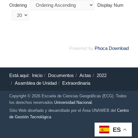
Ordering
Display Num
Powered by
Phoca Download
Está aquí:
Inicio
Documentos
Actas
2022
Asamblea de Unidad
Extraordinaria
Copyright © 2026 Escuela de Ciencias Geográficas (ECG). Todos
los derechos reservados.
Universidad Nacional.
Sitio Web diseñado y desarrollado por el Área UNAWEB del
Centro
de Gestión Tecnológica
ES