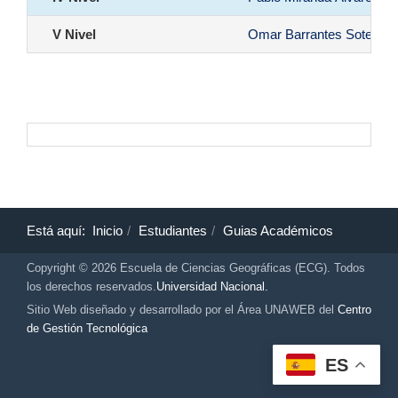
V Nivel
Omar Barrantes Sotela
Está aquí:
Inicio
Estudiantes
Guias Académicos
Copyright © 2026 Escuela de Ciencias Geográficas (ECG). Todos
los derechos reservados.
Universidad Nacional.
Sitio Web diseñado y desarrollado por el Área UNAWEB del
Centro
de Gestión Tecnológica
ES