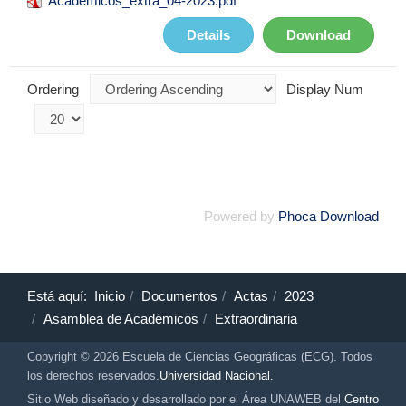
Academicos_extra_04-2023.pdf
Details
Download
Ordering
Display Num
Powered by
Phoca Download
Está aquí:
Inicio
Documentos
Actas
2023
Asamblea de Académicos
Extraordinaria
Copyright © 2026 Escuela de Ciencias Geográficas (ECG). Todos
los derechos reservados.
Universidad Nacional.
Sitio Web diseñado y desarrollado por el Área UNAWEB del
Centro