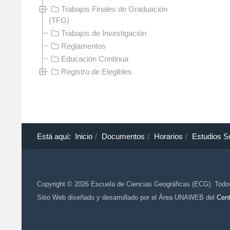
Trabajos Finales de Graduación
(TFG)
Trabajos de Investigación
Reglamentos
Educación Continua
Registro de Elegibles
Está aquí:
Inicio
Documentos
Horarios
Estudios S
Copyright © 2026 Escuela de Ciencias Geográficas (ECG). Todo
Sitio Web diseñado y desarrollado por el Área UNAWEB del
Cent