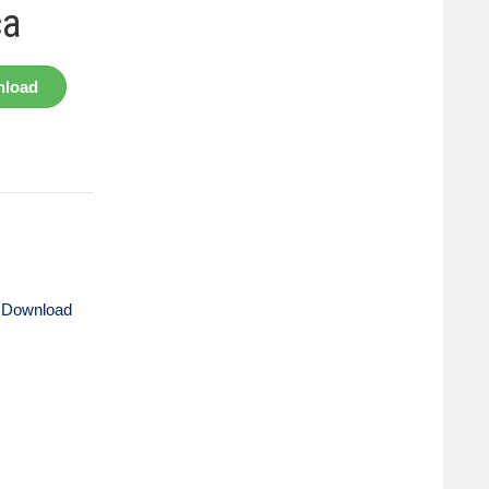
ca
load
 Download