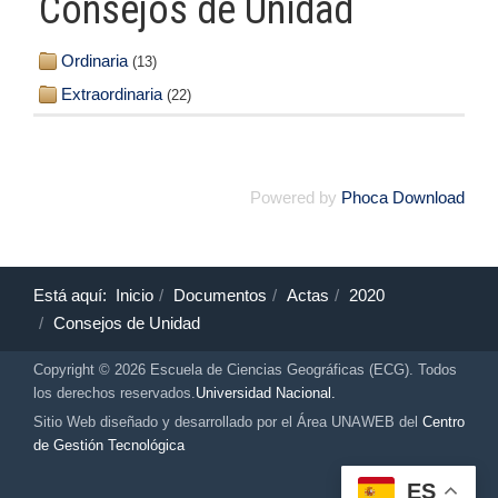
Consejos de Unidad
Ordinaria
(13)
Extraordinaria
(22)
Powered by
Phoca Download
Está aquí:
Inicio
Documentos
Actas
2020
Consejos de Unidad
Copyright © 2026 Escuela de Ciencias Geográficas (ECG). Todos
los derechos reservados.
Universidad Nacional.
Sitio Web diseñado y desarrollado por el Área UNAWEB del
Centro
de Gestión Tecnológica
ES