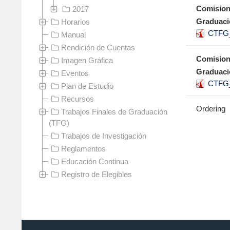
Comision
2017
Graduaci
Horarios
CTFG_
Manual
Rendición de Cuentas
Comision
Imagen Gráfica
Graduaci
Eventos
CTFG_
Plan de Estudio
Recursos
Ordering
Trabajos Finales de Graduación
(TFG)
Trabajos de Investigación
Reglamentos
Educación Continua
Registro de Elegibles