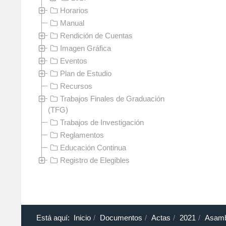
Horarios
Manual
Rendición de Cuentas
Imagen Gráfica
Eventos
Plan de Estudio
Recursos
Trabajos Finales de Graduación
(TFG)
Trabajos de Investigación
Reglamentos
Educación Continua
Registro de Elegibles
Está aquí:
Inicio
Documentos
Actas
2021
Asamb