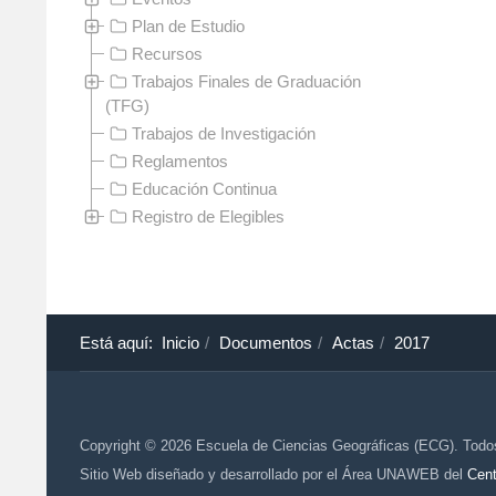
Plan de Estudio
Recursos
Trabajos Finales de Graduación
(TFG)
Trabajos de Investigación
Reglamentos
Educación Continua
Registro de Elegibles
Está aquí:
Inicio
Documentos
Actas
2017
Copyright © 2026 Escuela de Ciencias Geográficas (ECG). Todo
Sitio Web diseñado y desarrollado por el Área UNAWEB del
Cent