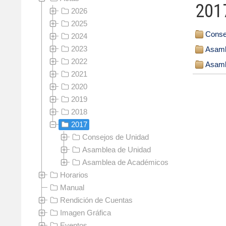
201
2026
2025
Conse
2024
2023
Asamb
2022
Asamb
2021
2020
2019
2018
2017
Consejos de Unidad
Asamblea de Unidad
Asamblea de Académicos
Horarios
Manual
Rendición de Cuentas
Imagen Gráfica
Eventos