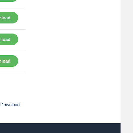
load
load
load
 Download