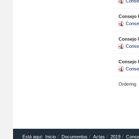
Conse
Consejo U
Conse
Consejo U
Conse
Consejo U
Conse
Ordering
Está aquí:
Inicio
Documentos
Actas
2019
Conse