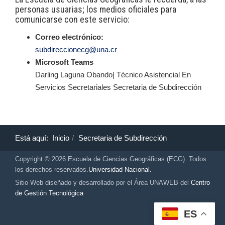
personas usuarias; los medios oficiales para
comunicarse con este servicio:
Correo electrónico:
subdireccionecg@una.cr
Microsoft Teams
Darling Laguna Obando| Técnico Asistencial En
Servicios Secretariales Secretaria de Subdirección
Está aquí:
Inicio
Secretaria de Subdirección
Copyright © 2026 Escuela de Ciencias Geográficas (ECG). Todos
los derechos reservados.
Universidad Nacional.
Sitio Web diseñado y desarrollado por el Área UNAWEB del
Centro
de Gestión Tecnológica
ES