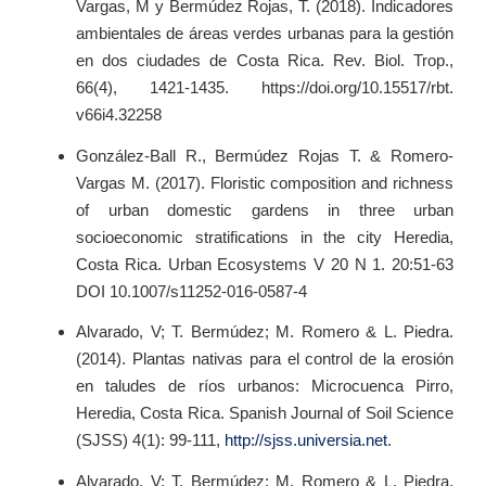
Vargas, M y Bermúdez Rojas, T. (2018). Indicadores
ambientales de áreas verdes urbanas para la gestión
en dos ciudades de Costa Rica. Rev. Biol. Trop.,
66(4), 1421-1435. https://doi.org/10.15517/rbt.
v66i4.32258
González-Ball R., Bermúdez Rojas T. & Romero-
Vargas M. (2017). Floristic composition and richness
of urban domestic gardens in three urban
socioeconomic stratifications in the city Heredia,
Costa Rica. Urban Ecosystems V 20 N 1. 20:51-63
DOI 10.1007/s11252-016-0587-4
Alvarado, V; T. Bermúdez; M. Romero & L. Piedra.
(2014). Plantas nativas para el control de la erosión
en taludes de ríos urbanos: Microcuenca Pirro,
Heredia, Costa Rica. Spanish Journal of Soil Science
(SJSS) 4(1): 99-111,
http://sjss.universia.net
.
Alvarado, V; T. Bermúdez; M. Romero & L. Piedra.