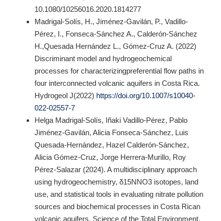
10.1080/10256016.2020.1814277
Madrigal-Solís, H., Jiménez-Gavilán, P., Vadillo-
Pérez, I., Fonseca-Sánchez A., Calderón-Sánchez
H.,Quesada Hernández L., Gómez-Cruz A. (2022)
Discriminant model and hydrogeochemical
processes for characterizingpreferential flow paths in
four interconnected volcanic aquifers in Costa Rica.
Hydrogeol J(2022)
https://doi.org/10.1007/s10040-
022-02557-7
Helga Madrigal-Solís, Iñaki Vadillo-Pérez, Pablo
Jiménez-Gavilán, Alicia Fonseca-Sánchez, Luis
Quesada-Hernández, Hazel Calderón-Sánchez,
Alicia Gómez-Cruz, Jorge Herrera-Murillo, Roy
Pérez-Salazar (2024). A multidisciplinary approach
using hydrogeochemistry, δ15NNO3 isotopes, land
use, and statistical tools in evaluating nitrate pollution
sources and biochemical processes in Costa Rican
volcanic aquifers. Science of the Total Environment.